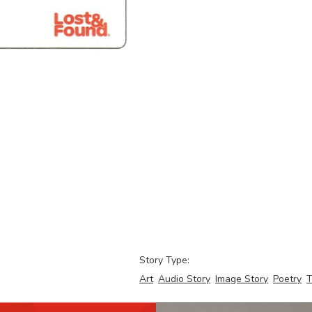
Story Type:
Art
Audio Story
Image Story
Poetry
T