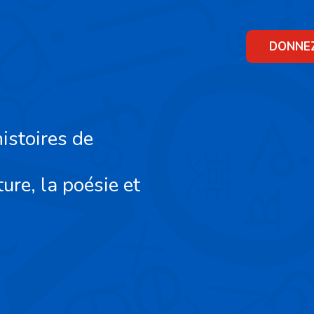
Skip
to
content
DONNE
istoires de
ture, la poésie et