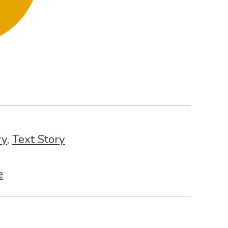
ry
,
Text Story
e