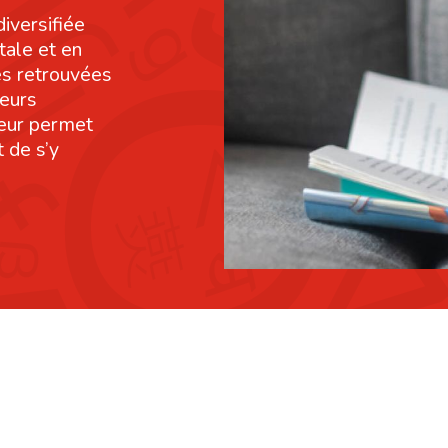
diversifiée
tale et en
res retrouvées
leurs
leur permet
 de s’y