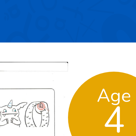
Age
4