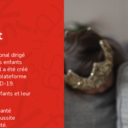
t
onal dirigé
s enfants
l a été créé
 plateforme
ID-19.
fants et leur
santé
éussite
té.