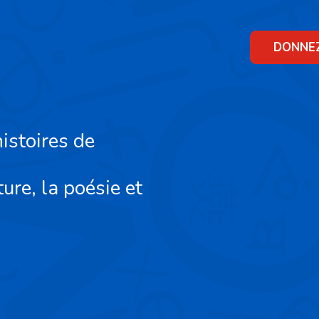
Skip
to
content
DONNE
istoires de
ture, la poésie et