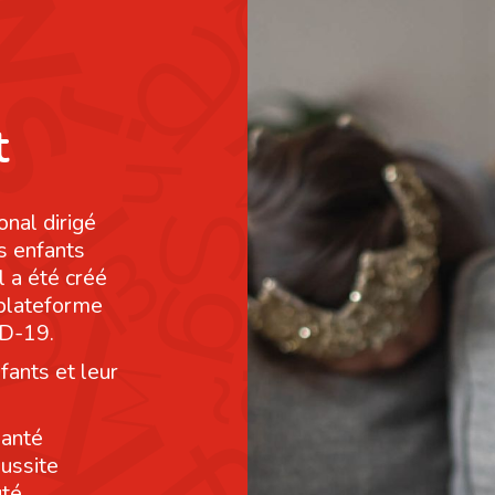
t
onal dirigé
s enfants
l a été créé
 plateforme
ID-19.
fants et leur
santé
éussite
té.