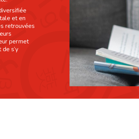
diversifiée
tale et en
res retrouvées
leurs
leur permet
 de s’y