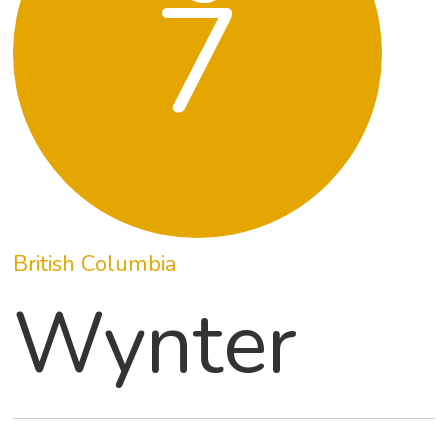
7
British Columbia
Wynter