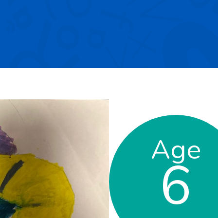
Age
6