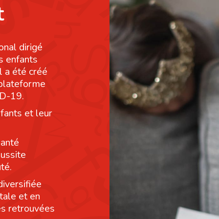
t
onal dirigé
s enfants
l a été créé
 plateforme
ID-19.
fants et leur
santé
éussite
té.
diversifiée
tale et en
res retrouvées