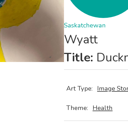
Saskatchewan
Wyatt
Title:
Duck
Art Type:
Image Sto
Theme:
Health