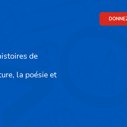
Skip
to
content
DONNE
istoires de
ture, la poésie et