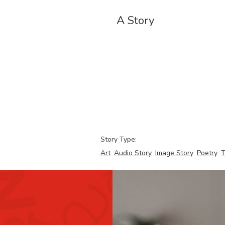
A Story
Story Type:
Art
Audio Story
Image Story
Poetry
T