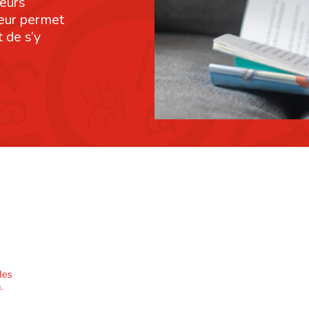
leurs
leur permet
 de s’y