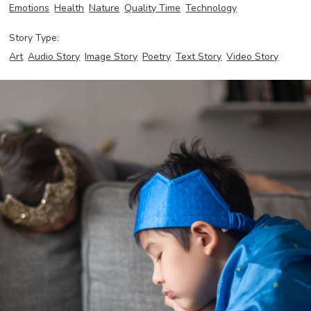
Emotions
Health
Nature
Quality Time
Technology
Story Type:
Art
Audio Story
Image Story
Poetry
Text Story
Video Story