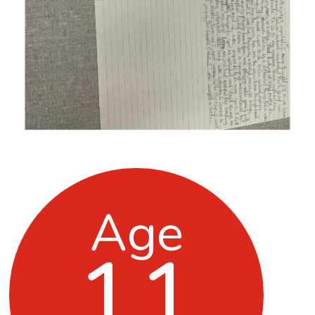
Age
11