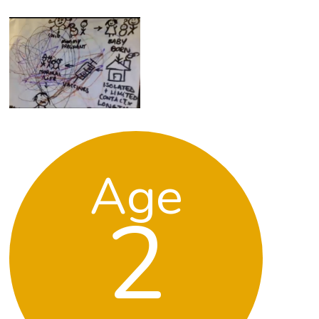
Age
2