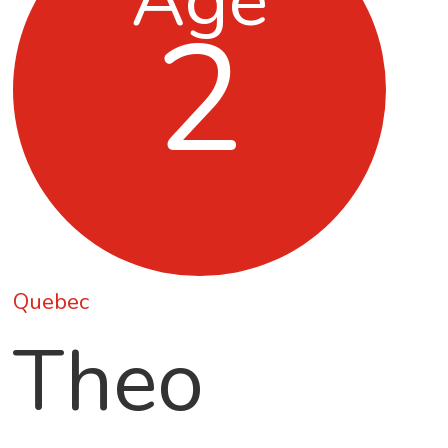
Age
2
Quebec
Theo