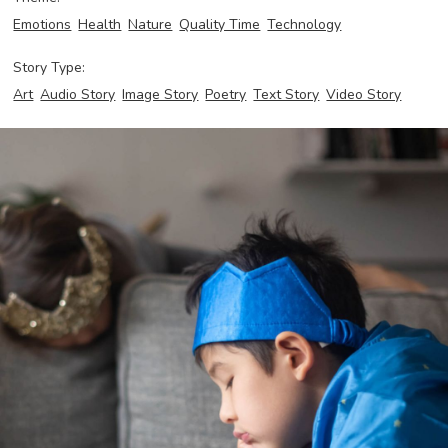
Emotions
Health
Nature
Quality Time
Technology
Story Type:
Art
Audio Story
Image Story
Poetry
Text Story
Video Story