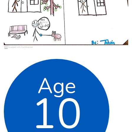
Age
10