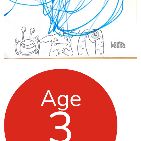
Age
3