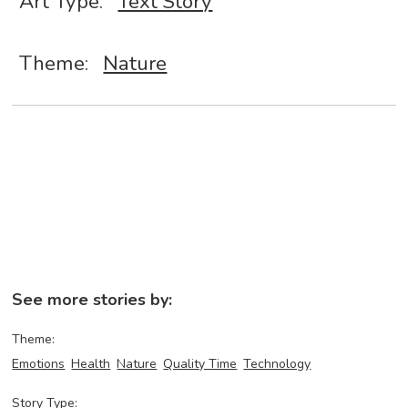
Art Type:
Text Story
Theme:
Nature
See more stories by:
Theme:
Emotions
Health
Nature
Quality Time
Technology
Story Type: