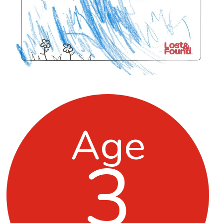
Age
3