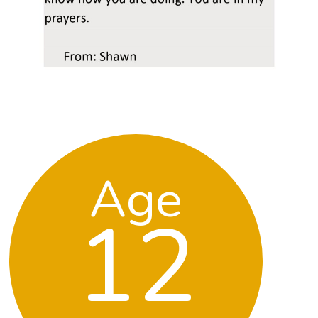
Age
12