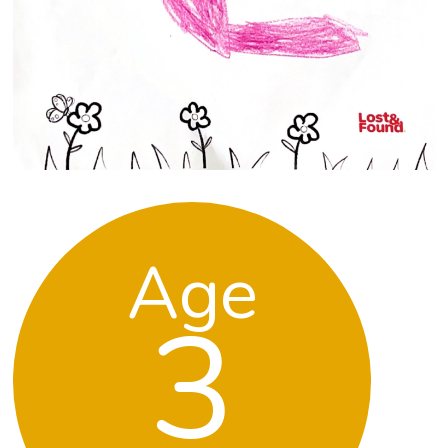
Age
3