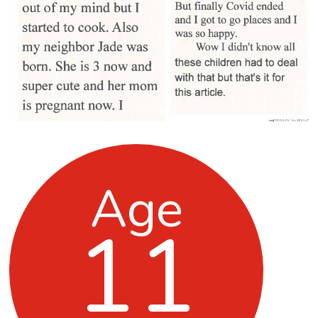
Age
11