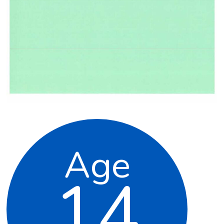
Age
14