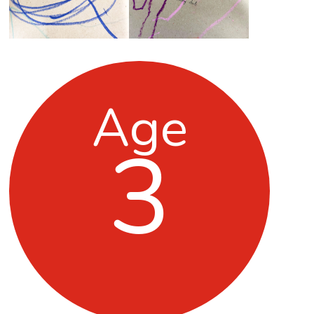
Age
3