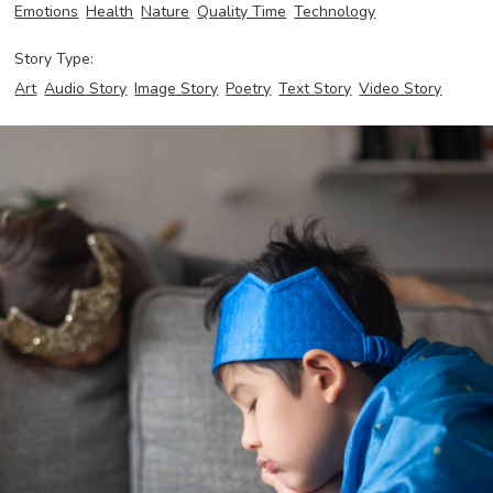
Emotions
Health
Nature
Quality Time
Technology
Story Type:
Art
Audio Story
Image Story
Poetry
Text Story
Video Story