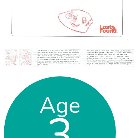
Age
3