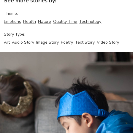
See more stories by:
Theme:
Emotions
Health
Nature
Quality Time
Technology
Story Type:
Art
Audio Story
Image Story
Poetry
Text Story
Video Story