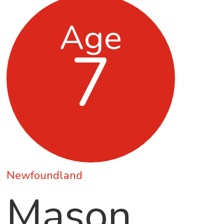
Age
7
Newfoundland
Mason