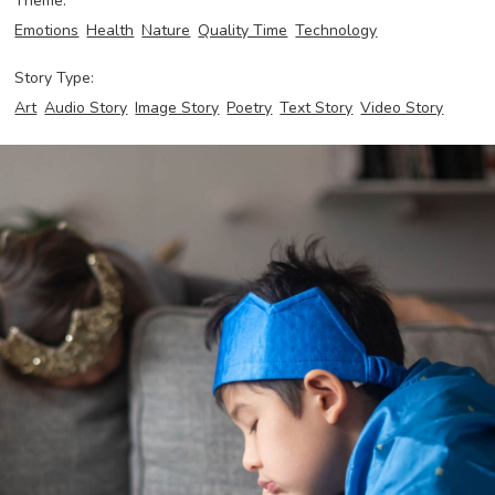
Theme:
Emotions
Health
Nature
Quality Time
Technology
Story Type:
Art
Audio Story
Image Story
Poetry
Text Story
Video Story