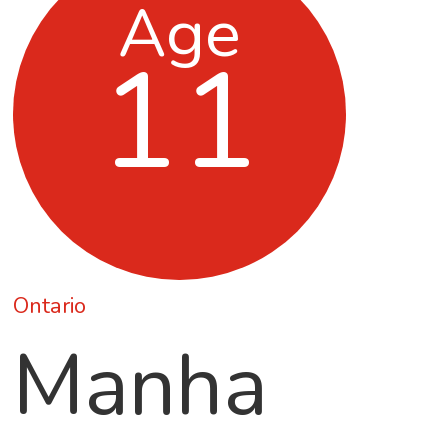
Age
11
Ontario
Manha