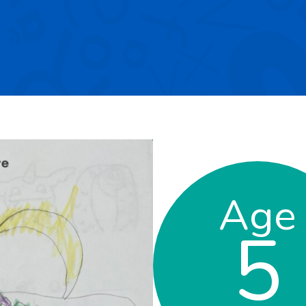
Age
5