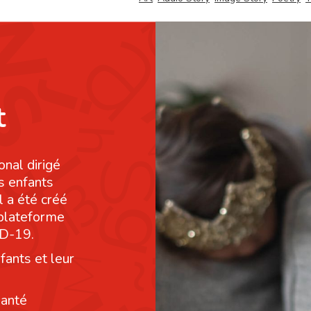
t
onal dirigé
s enfants
l a été créé
 plateforme
ID-19.
fants et leur
santé