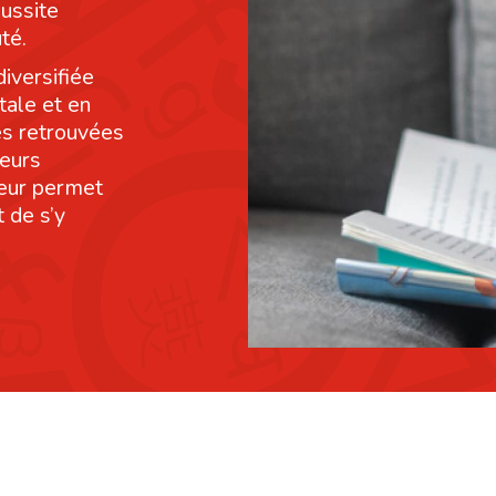
éussite
té.
diversifiée
tale et en
res retrouvées
leurs
leur permet
 de s’y