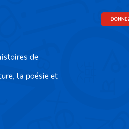
Skip
to
content
DONNE
istoires de
ture, la poésie et