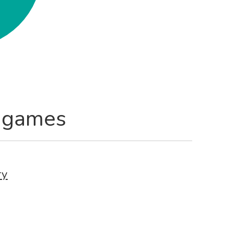
 games
ry