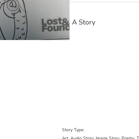
A Story
Story Type:
Art
Audio Story
Image Story
Poetry
T