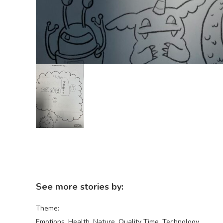
See more stories by:
Theme:
Emotions
Health
Nature
Quality Time
Technology