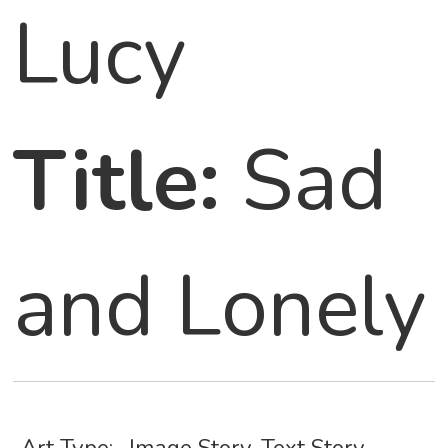
Lucy
Title:
Sad
and Lonely
Art Type:
Image Story
,
Text Story