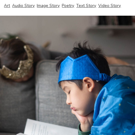
Art
Audio Story
Image Story
Poetry
Text Story
Video Story