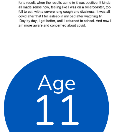
Age
11