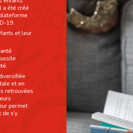
s enfants
l a été créé
 plateforme
ID-19.
fants et leur
santé
éussite
té.
diversifiée
tale et en
res retrouvées
leurs
leur permet
 de s’y