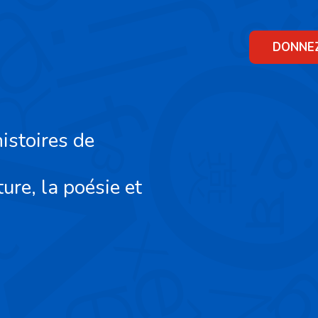
Skip
to
content
DONNE
istoires de
ture, la poésie et