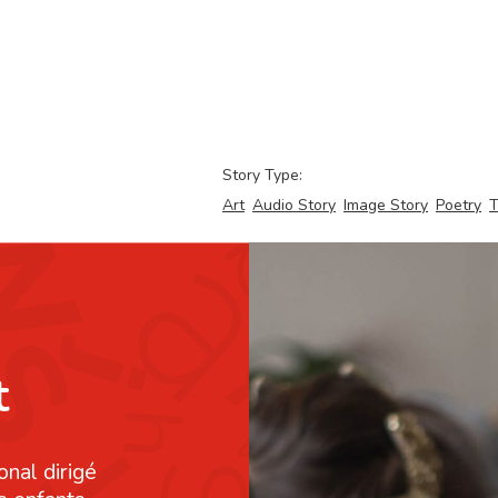
Story Type:
Art
Audio Story
Image Story
Poetry
T
t
onal dirigé