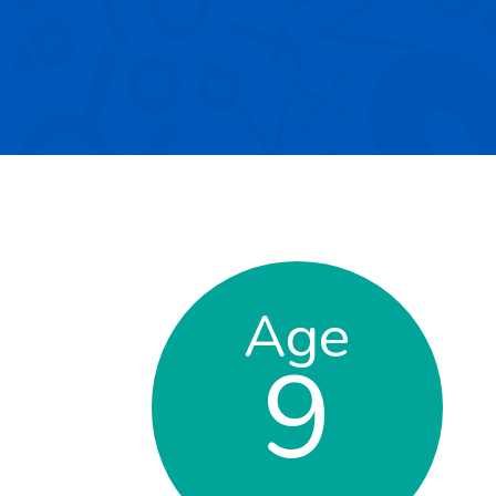
Age
9