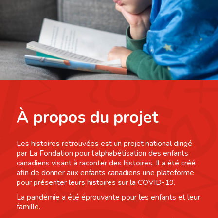
À propos du projet
Les histoires retrouvées est un projet national dirigé
par La Fondation pour l’alphabétisation des enfants
canadiens visant à raconter des histoires. Il a été créé
afin de donner aux enfants canadiens une plateforme
pour présenter leurs histoires sur la COVID-19.
La pandémie a été éprouvante pour les enfants et leur
famille.