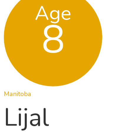
Age
8
Manitoba
Lijal