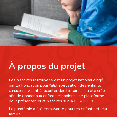
À propos du projet
Les histoires retrouvées est un projet national dirigé
par La Fondation pour l’alphabétisation des enfants
canadiens visant à raconter des histoires. Il a été créé
afin de donner aux enfants canadiens une plateforme
pour présenter leurs histoires sur la COVID-19.
La pandémie a été éprouvante pour les enfants et leur
famille.