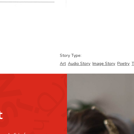
Story Type:
Art
Audio Story
Image Story
Poetry
T
t