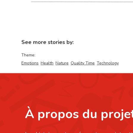
See more stories by:
Theme:
Emotions
Health
Nature
Quality Time
Technology
À propos du proje