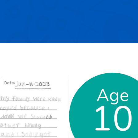
Age
10