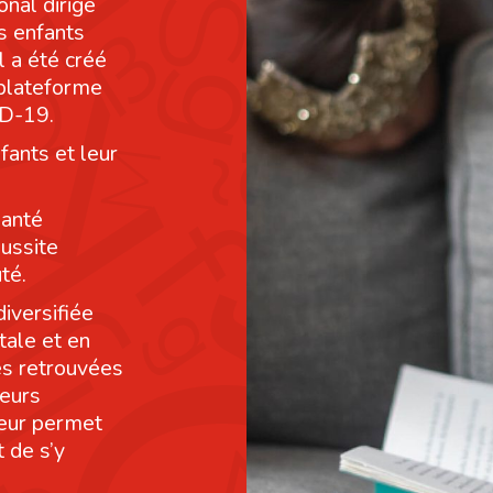
onal dirigé
s enfants
l a été créé
 plateforme
ID-19.
fants et leur
santé
éussite
té.
diversifiée
tale et en
res retrouvées
leurs
leur permet
 de s’y