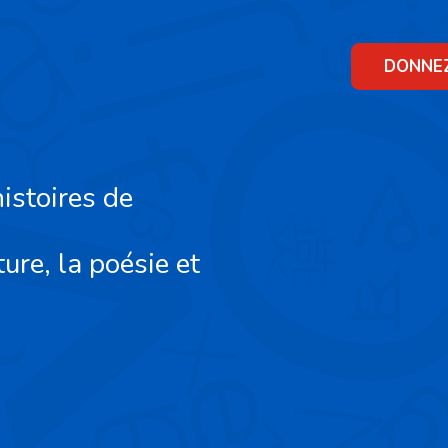
Skip
to
content
DONNE
istoires de
ture, la poésie et