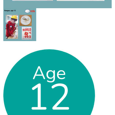
Age
12