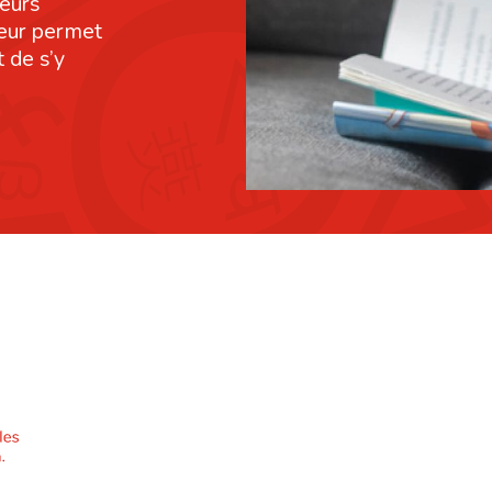
leurs
leur permet
 de s’y