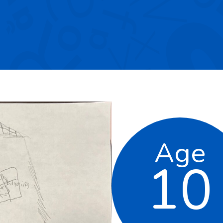
Age
10