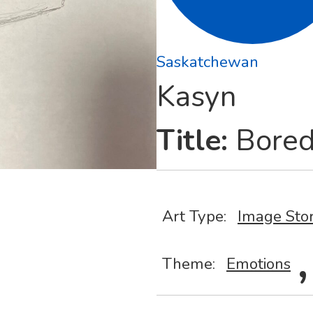
Saskatchewan
Kasyn
Title:
Bore
Art Type:
Image Sto
,
Theme:
Emotions