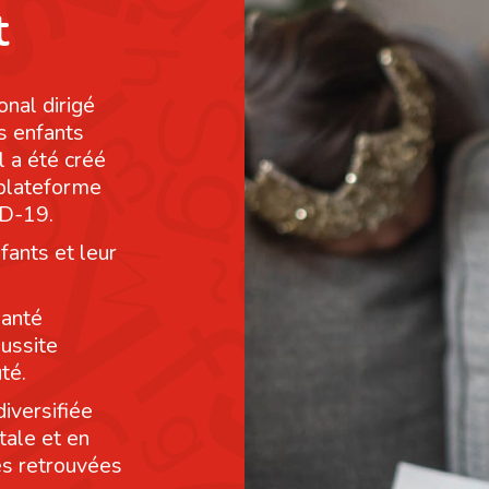
t
onal dirigé
s enfants
l a été créé
 plateforme
ID-19.
fants et leur
santé
éussite
té.
diversifiée
tale et en
res retrouvées