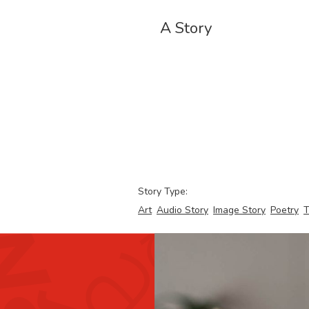
A Story
Story Type:
Art
Audio Story
Image Story
Poetry
T