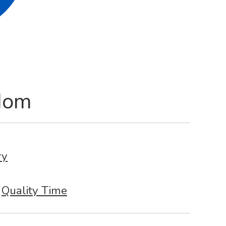
dom
ry
Quality Time