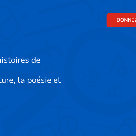
Skip
to
content
DONNE
istoires de
ture, la poésie et