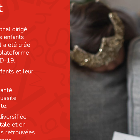
t
onal dirigé
s enfants
l a été créé
 plateforme
ID-19.
fants et leur
santé
éussite
té.
diversifiée
tale et en
res retrouvées