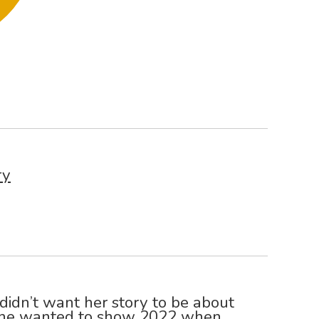
ry
didn’t want her story to be about
she wanted to show 2022 when