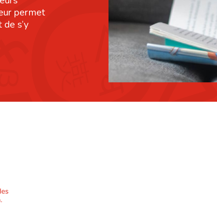
leurs
leur permet
 de s’y