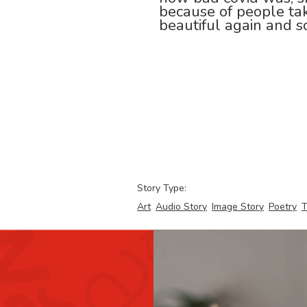
because of people tak
beautiful again and 
Story Type:
Art
Audio Story
Image Story
Poetry
T