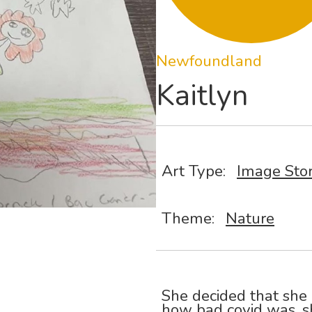
Newfoundland
Kaitlyn
Art Type:
Image Sto
Theme:
Nature
She decided that she 
how bad covid was, 