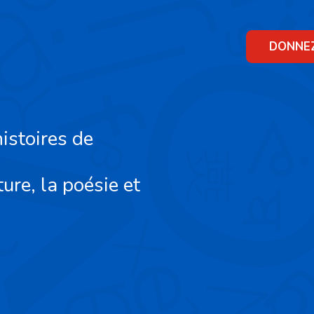
Skip
to
content
DONNE
istoires de
ture, la poésie et