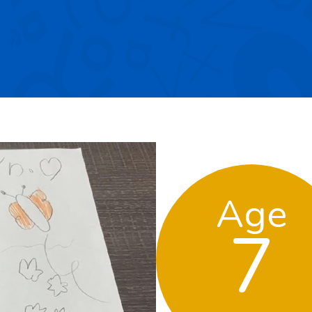
Age
7