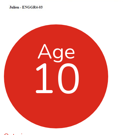
Age
10