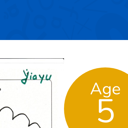
Age
5