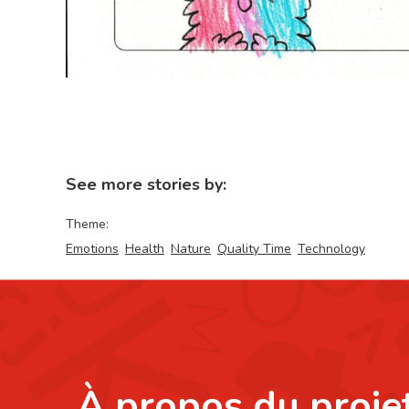
See more stories by:
Theme:
Emotions
Health
Nature
Quality Time
Technology
À propos du proje