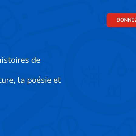
Skip
to
content
DONNE
istoires de
ture, la poésie et