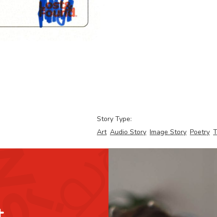
Story Type:
Art
Audio Story
Image Story
Poetry
T
t