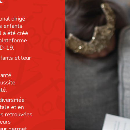
onal dirigé
s enfants
l a été créé
 plateforme
ID-19.
fants et leur
santé
éussite
té.
diversifiée
tale et en
res retrouvées
leurs
leur permet