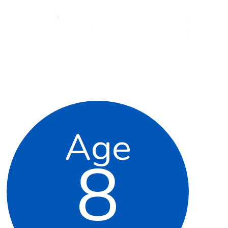
Age
8