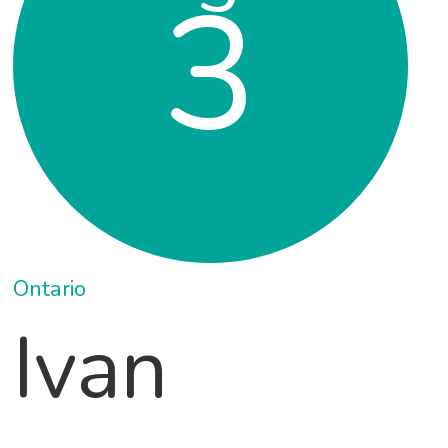
3
Ontario
Ivan