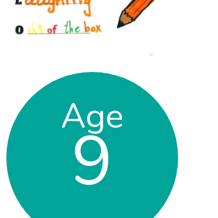
Age
9