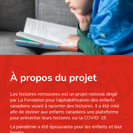
À propos du projet
Les histoires retrouvées est un projet national dirigé
par La Fondation pour l’alphabétisation des enfants
canadiens visant à raconter des histoires. Il a été créé
afin de donner aux enfants canadiens une plateforme
pour présenter leurs histoires sur la COVID-19.
La pandémie a été éprouvante pour les enfants et leur
famille.