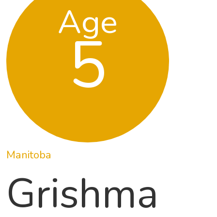
Age
5
Manitoba
Grishma