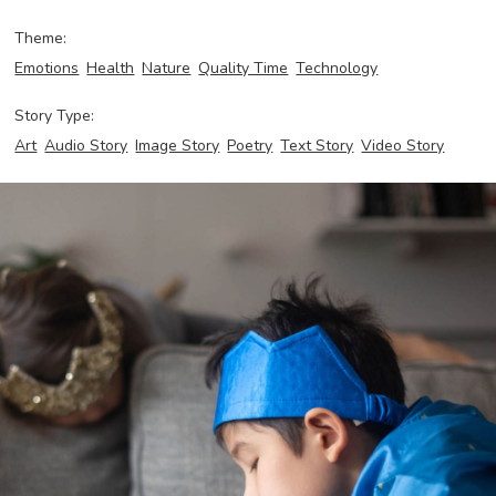
Theme:
Emotions
Health
Nature
Quality Time
Technology
Story Type:
Art
Audio Story
Image Story
Poetry
Text Story
Video Story