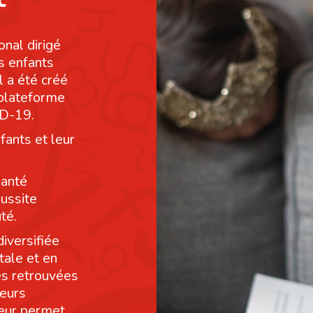
onal dirigé
s enfants
l a été créé
 plateforme
ID-19.
fants et leur
santé
éussite
té.
diversifiée
tale et en
res retrouvées
leurs
leur permet