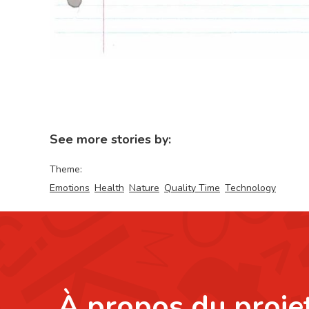
See more stories by:
Theme:
Emotions
Health
Nature
Quality Time
Technology
À propos du proje