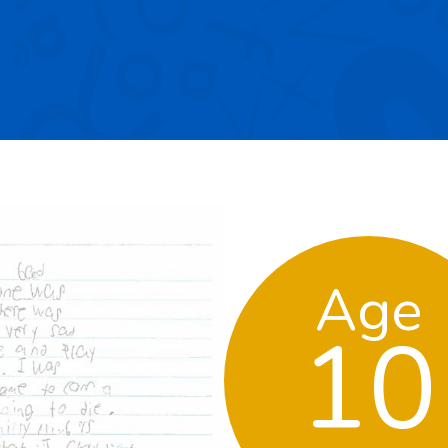
Age
10