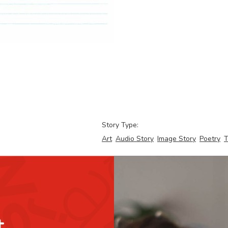
Story Type:
Art
Audio Story
Image Story
Poetry
T
t