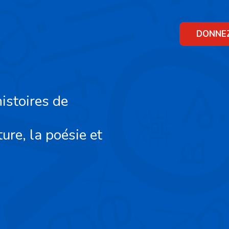
Skip
to
content
DONNE
istoires de
ture, la poésie et