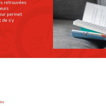
res retrouvées
leurs
leur permet
 de s’y