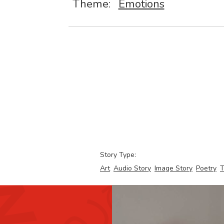
Theme:
Emotions
Story Type:
Art
Audio Story
Image Story
Poetry
T