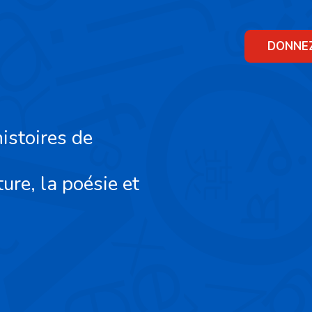
Skip
to
content
DONNE
istoires de
ture, la poésie et