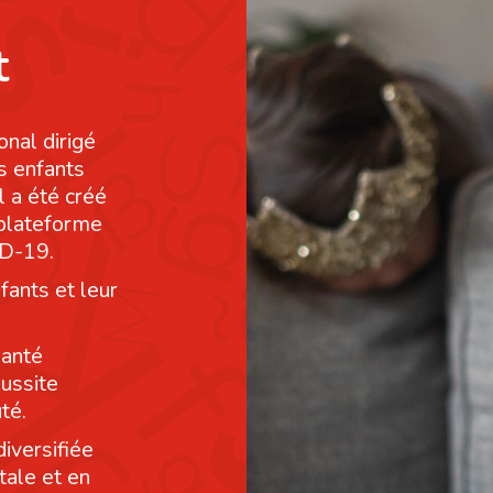
t
onal dirigé
s enfants
l a été créé
 plateforme
ID-19.
fants et leur
santé
éussite
té.
diversifiée
tale et en