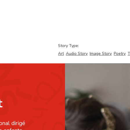
Story Type:
Art
Audio Story
Image Story
Poetry
T
t
onal dirigé