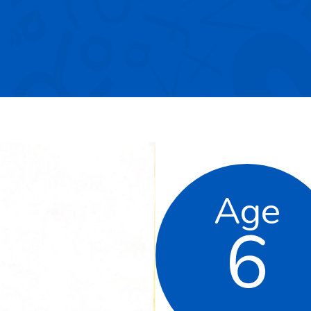
Age
6