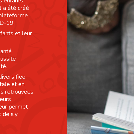
s enfants
l a été créé
 plateforme
ID-19.
fants et leur
santé
éussite
té.
diversifiée
tale et en
res retrouvées
leurs
leur permet
 de s’y