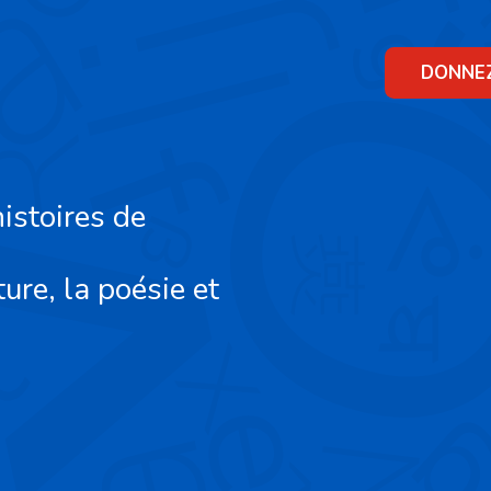
Skip
to
content
DONNE
istoires de
ture, la poésie et