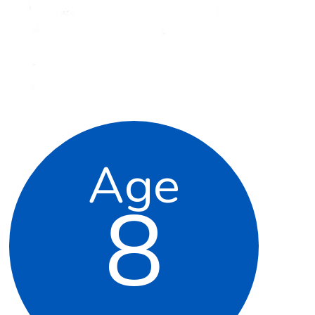
Age
8