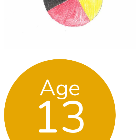
Age
13