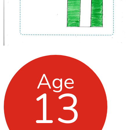
Age
13