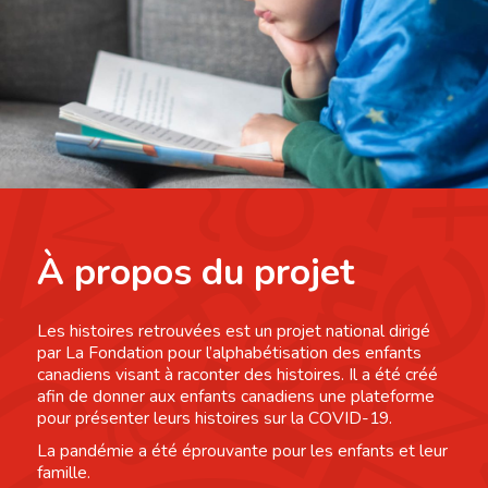
À propos du projet
Les histoires retrouvées est un projet national dirigé
par La Fondation pour l’alphabétisation des enfants
canadiens visant à raconter des histoires. Il a été créé
afin de donner aux enfants canadiens une plateforme
pour présenter leurs histoires sur la COVID-19.
La pandémie a été éprouvante pour les enfants et leur
famille.