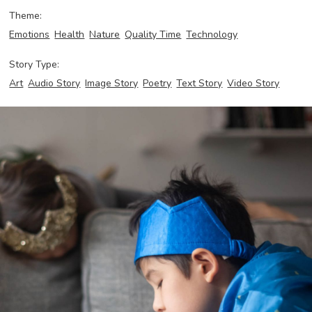
Theme:
Emotions
Health
Nature
Quality Time
Technology
Story Type:
Art
Audio Story
Image Story
Poetry
Text Story
Video Story