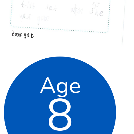
Age
8