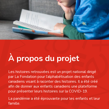
À propos du projet
Les histoires retrouvées est un projet national dirigé
par La Fondation pour l’alphabétisation des enfants
canadiens visant à raconter des histoires. Il a été créé
afin de donner aux enfants canadiens une plateforme
pour présenter leurs histoires sur la COVID-19.
La pandémie a été éprouvante pour les enfants et leur
famille.