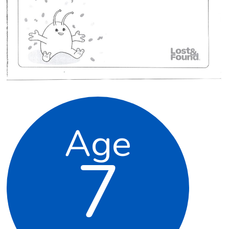
Age
7