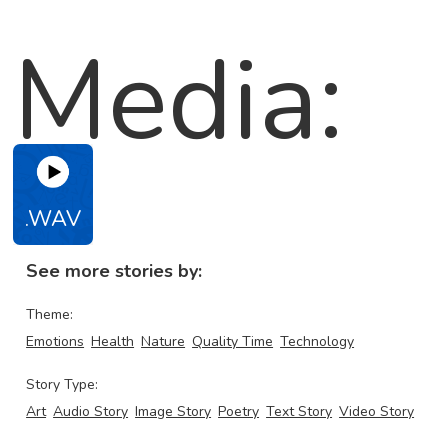
Media:
.WAV
See more stories by:
Theme:
Emotions
Health
Nature
Quality Time
Technology
Story Type:
Art
Audio Story
Image Story
Poetry
Text Story
Video Story