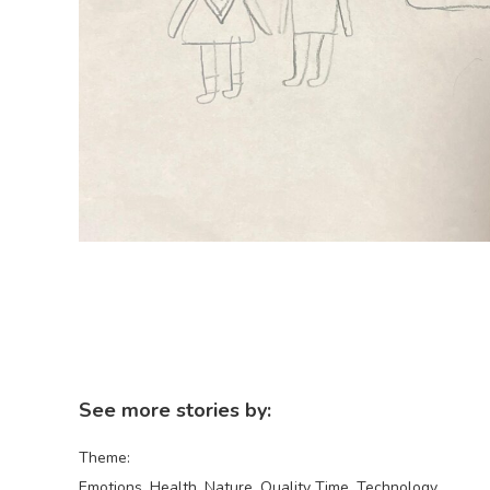
See more stories by:
Theme:
Emotions
Health
Nature
Quality Time
Technology