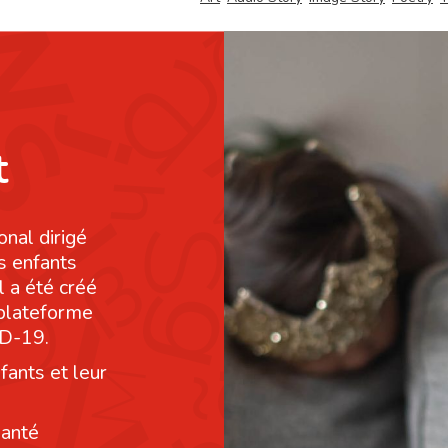
t
onal dirigé
s enfants
l a été créé
 plateforme
ID-19.
fants et leur
santé