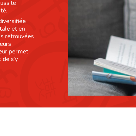
éussite
té.
diversifiée
tale et en
res retrouvées
leurs
leur permet
 de s’y