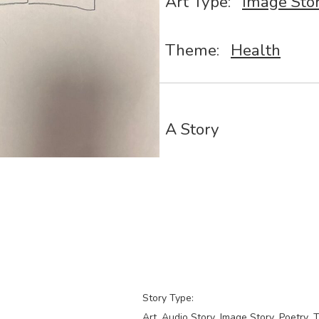
Art Type:
Image Sto
Theme:
Health
A Story
Story Type:
Art
Audio Story
Image Story
Poetry
T