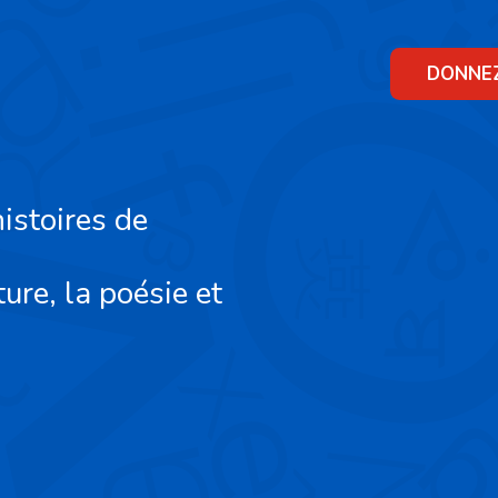
Skip
to
content
DONNE
istoires de
ture, la poésie et