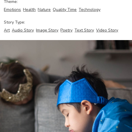
Theme:
Emotions
Health
Nature
Quality Time
Technology
Story Type:
Art
Audio Story
Image Story
Poetry
Text Story
Video Story