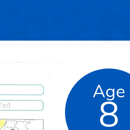
Age
8