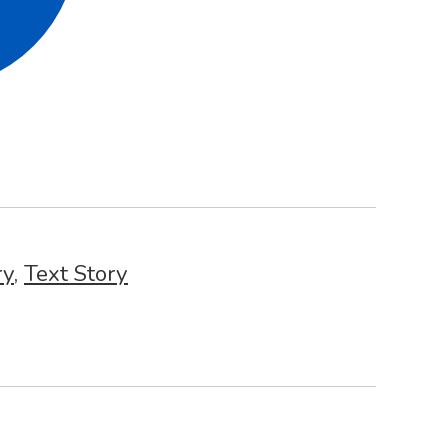
ry
,
Text Story