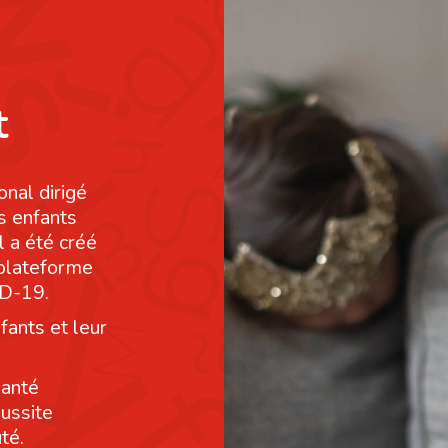
t
onal dirigé
s enfants
l a été créé
 plateforme
ID-19.
fants et leur
santé
éussite
té.