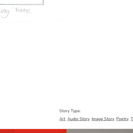
Story Type:
Art
Audio Story
Image Story
Poetry
T