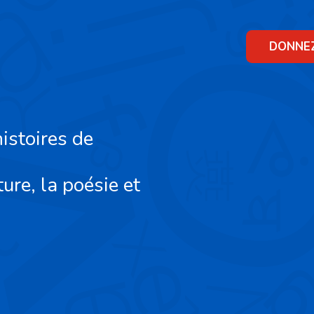
Skip
to
content
DONNE
istoires de
ture, la poésie et