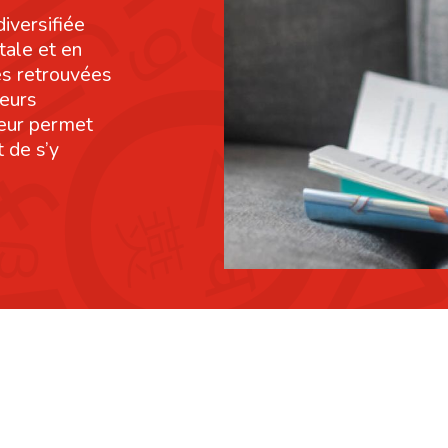
diversifiée
tale et en
res retrouvées
leurs
leur permet
 de s’y