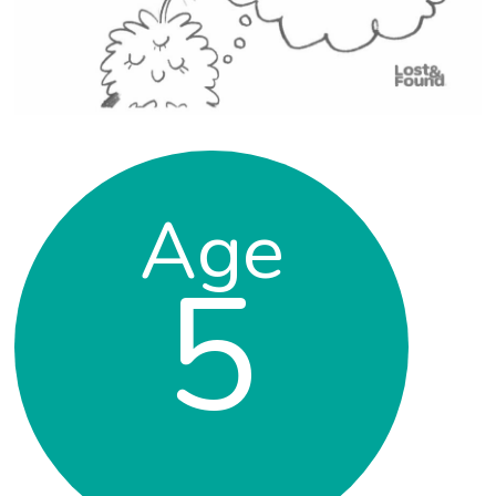
Age
5