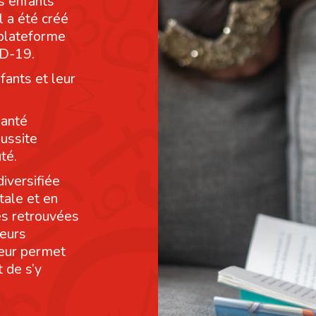
s enfants
l a été créé
 plateforme
ID-19.
fants et leur
santé
éussite
té.
diversifiée
tale et en
res retrouvées
leurs
leur permet
 de s’y