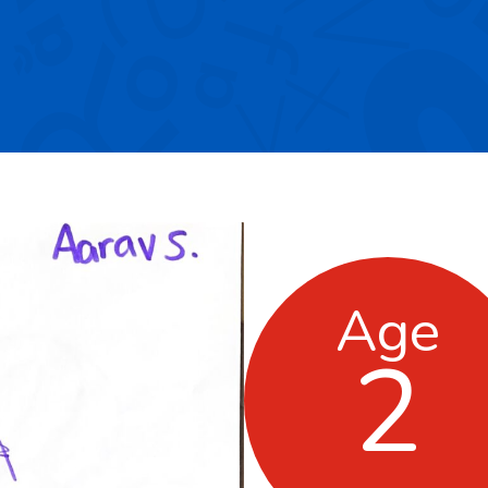
Age
2