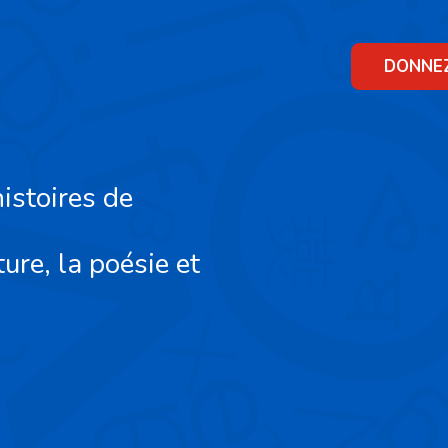
Skip
to
content
DONNE
istoires de
ture, la poésie et