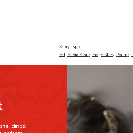
Story Type:
Art
Audio Story
Image Story
Poetry
T
t
onal dirigé